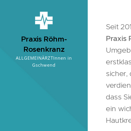
Seit 20
Praxis
Praxis Röhm-
Rosenkranz
Umgebu
ALLGEMEINÄRZTInnen in
erstkla
Gschwend
sicher,
verdien
dass Si
ein wic
Hautkre